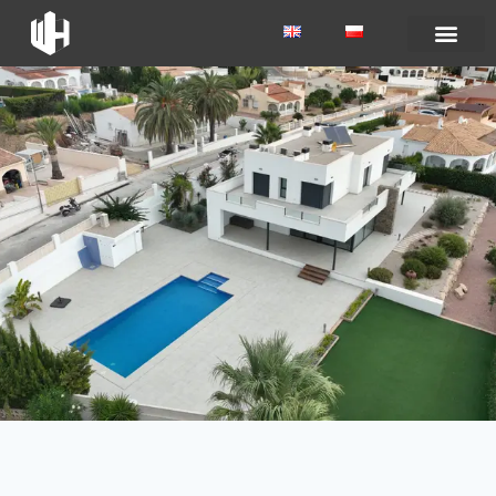
VIVIENDA UNIFAMILIAR
Vivienda unifamiliar ubicada en el Albir
(Alicante)