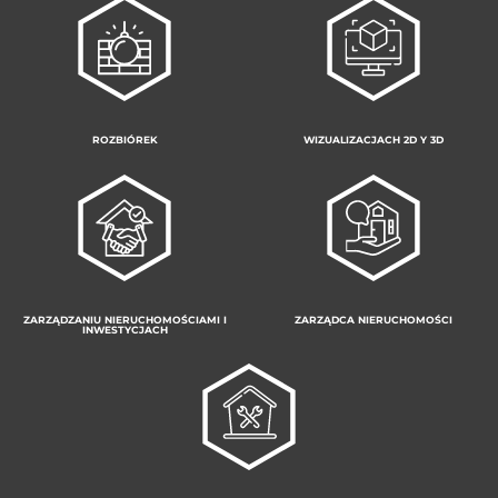
ROZBIÓREK
WIZUALIZACJACH 2D Y 3D
ZARZĄDZANIU NIERUCHOMOŚCIAMI I
ZARZĄDCA NIERUCHOMOŚCI
INWESTYCJACH